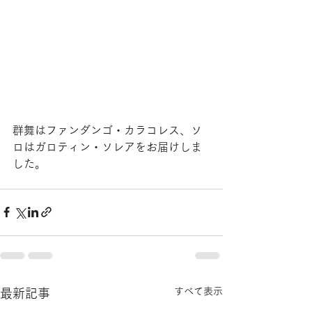
群舞はファンダンゴ・カラコレス、ソ
ロはガロティン・ソレアをお届けしま
した。
すべて表示
最新記事